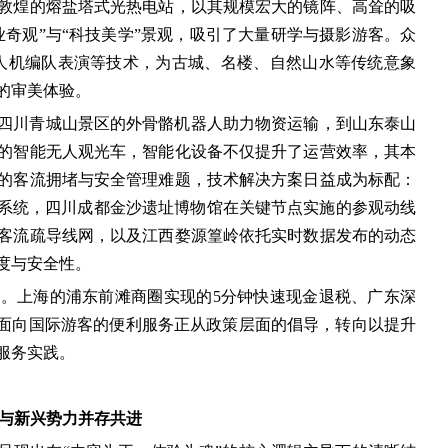
敦煌的熔盐塔式光热电站，以其规模宏大的镜阵、高耸的吸
奇观”与“科技美学”景观，吸引了大量研学与摄影游客。众
人机编队表演等技术，为古城、名楼、自然山水等传统意象
的审美体验。
四川青城山景区的外骨骼机器人助力物资运输，到山东泰山
的智能无人观光车，智能化设备不仅提升了运营效率，其本
的客流拥堵与安全管理难题，技术解决方案日益成为标配：
览系统，四川成都金沙遗址博物馆在关键节点实施的参观动线
客流疏导线网，以及江西婺源篁岭依托实时数据发布的动态
度与安全性。
。上海的浦东前滩商圈实现的5分钟快速现金退税、广东深
了面向国际游客的便利服务正从政策层面的倡导，转向以提升
服务实践。
与新兴势力并存共进